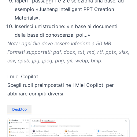
Ripeti i passaggi 1 e 2 e seleziona una base, ad
esempio «Jusheng Intelligent PPT Creation
Materials».
Inserisci un’istruzione: «In base ai documenti
della base di conoscenza, poi…»
Nota: ogni file deve essere inferiore a 50 MB.
Formati supportati: pdf, docx, txt, md, rtf, pptx, xlsx,
csv, epub, jpg, jpeg, png, gif, webp, bmp.
I miei Copilot
Scegli ruoli preimpostati ne I Miei Copiloti per
abbinare compiti diversi.
Desktop