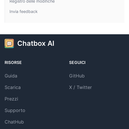
Registro delle modifiche
Invia feedback
Chatbox AI
RISORSE
SEGUICI
Guida
GitHub
Scarica
X / Twitter
Prezzi
Supporto
ChatHub